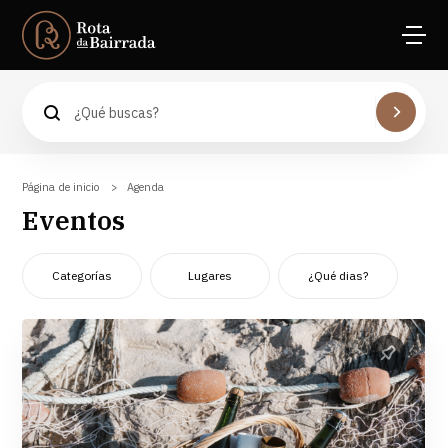
Águeda
Anadia
Aveiro
Cantanhede
Coimbra
Página de inicio
Agenda
Mealhada
Eventos
Oliveira do Bairro
Vagos
Categorías
Lugares
¿Qué dias?