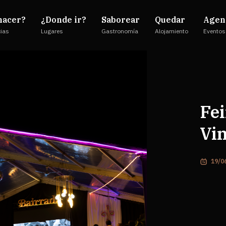
hacer?
¿Donde ir?
Saborear
Quedar
Agen
cias
Lugares
Gastronomía
Alojamiento
Eventos
Fei
Vi
19/0