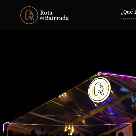
¿Que 
Experien