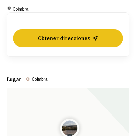
Coimbra
Obtener direcciones
Lugar
Coimbra
Leaflet
| ©
OpenStreetMap
contributors ©
CARTO