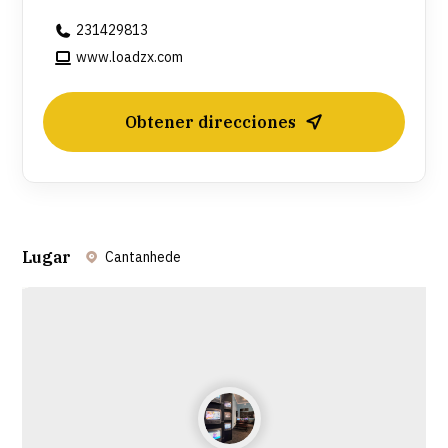
231429813
www.loadzx.com
Obtener direcciones
Lugar
Cantanhede
Leaflet
| ©
OpenStreetMap
contributors ©
CARTO