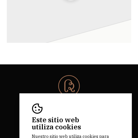
© 2026 Rota da Bairrada
Todos los derechos reservados.
RNAAT 684/2019.
Este sitio web
by M&ADigital
utiliza cookies
Nuestro sitio web utiliza cookies para