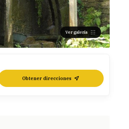
Ver galería
Obtener direcciones
Leaflet
| ©
OpenStreetMap
contributors ©
CARTO