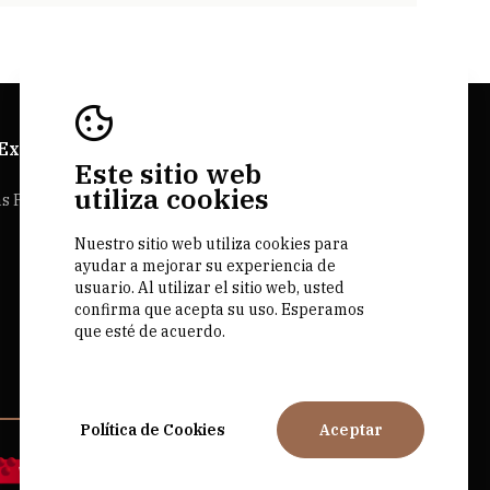
 Explorer
Sitios Web Bairrada
Este sitio web
utiliza cookies
as Personalizadas
Bairrada.pt
Nuestro sitio web utiliza cookies para
Loja bairrada
ayudar a mejorar su experiencia de
CVR Bairrada
usuario. Al utilizar el sitio web, usted
confirma que acepta su uso. Esperamos
que esté de acuerdo.
Política de Cookies
Aceptar
by M&ADigital