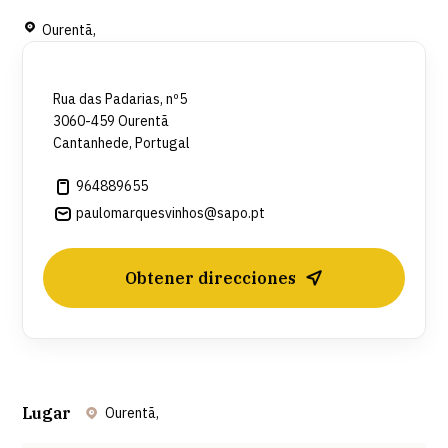
Ourentã,
Rua das Padarias, nº5
3060-459 Ourentã
Cantanhede, Portugal
964889655
paulomarquesvinhos@sapo.pt
Obtener direcciones
Lugar
Ourentã,
Leaflet
| ©
OpenStreetMap
contributors ©
CARTO