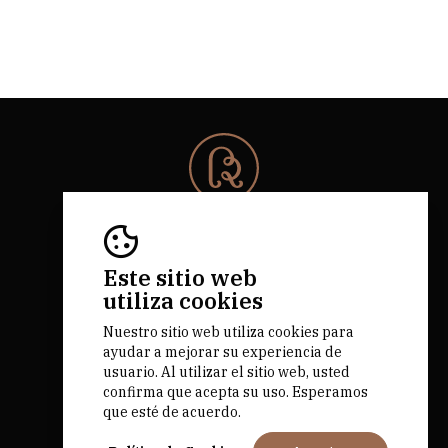
© 2026 Rota da Bairrada
Todos los derechos reservados.
RNAAT 684/2019.
Este sitio web
by M&ADigital
utiliza cookies
Nuestro sitio web utiliza cookies para
ayudar a mejorar su experiencia de
usuario. Al utilizar el sitio web, usted
confirma que acepta su uso. Esperamos
que esté de acuerdo.
Fundado por