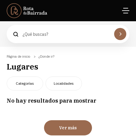
Águeda
La Naturaleza
Anadia
Las actividades
Aveiro
Las Bodegas
Cantanhede
El Patrimonio y la Cultura
Coimbra
Página de inicio
¿Donde ir?
Espacios Naturales
Mealhada
Lugares
Las Playas
Oliveira do Bairro
Espacios Deportivos
Vagos
Categorías
Localidades
No hay resultados para mostrar
Ver más