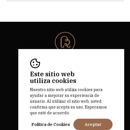
© 2026 Rota da Bairrada
Todos los derechos reservados.
RNAAT 684/2019.
Este sitio web
by M&ADigital
utiliza cookies
Nuestro sitio web utiliza cookies para
ayudar a mejorar su experiencia de
usuario. Al utilizar el sitio web, usted
confirma que acepta su uso. Esperamos
que esté de acuerdo.
Fundado por
Política de Cookies
Aceptar