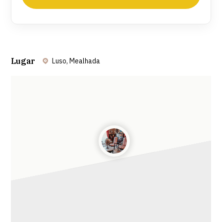
Lugar
Luso, Mealhada
Leaflet
| ©
OpenStreetMap
contributors ©
CARTO