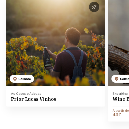
Coimbra
Coim
As Caves e Adegas
Experiênc
Prior Lucas Vinhos
Wine E
A partir de
40€