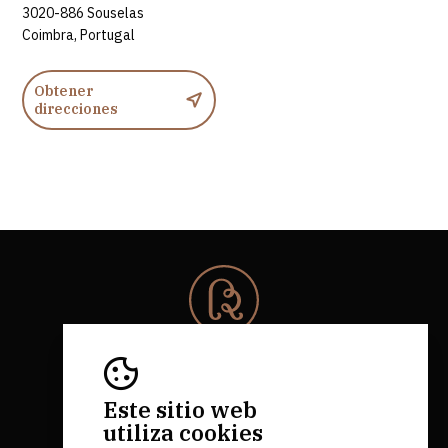
3020-886 Souselas
Coimbra, Portugal
Obtener
direcciones
© 2026 Rota da Bairrada
Todos los derechos reservados.
RNAAT 684/2019.
Este sitio web
by M&ADigital
utiliza cookies