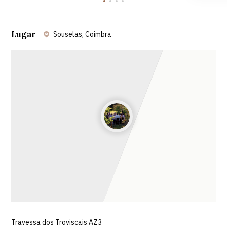
Lugar
Souselas, Coimbra
Leaflet
| ©
OpenStreetMap
contributors ©
CARTO
Travessa dos Troviscais AZ3