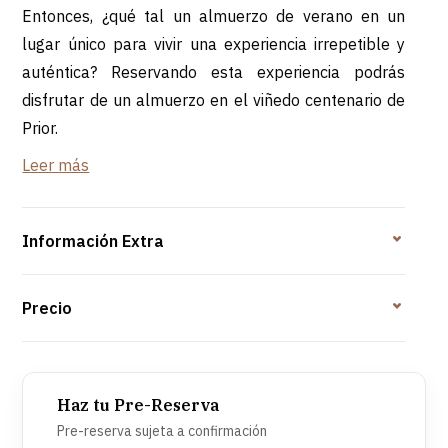
Entonces, ¿qué tal un almuerzo de verano en un
lugar único para vivir una experiencia irrepetible y
auténtica? Reservando esta experiencia podrás
disfrutar de un almuerzo en el viñedo centenario de
Prior.
Leer más
Menú
Bacalao y Cochinillo de Bairrada
Queijadas de Tentúgal
Información Extra
Cata
Precio
5 vinos
1 aceite
Haz tu Pre-Reserva
*Número mínimo/máximo de participantes: 4-10
Pre-reserva sujeta a confirmación
personas