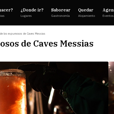
hacer?
¿Donde ir?
Saborear
Quedar
Agen
cias
Lugares
Gastronomía
Alojamiento
Eventos
de los espumosos de Caves Messias
osos de Caves Messias