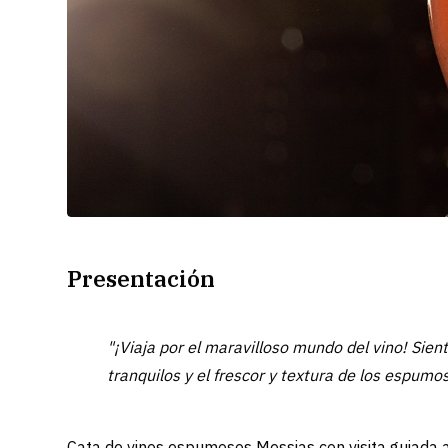
Presentación
"¡Viaja por el maravilloso mundo del vino! Sien
tranquilos y el frescor y textura de los espumos
Cata de vinos espumosos Messias con visita guiada 