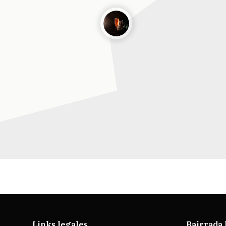
Links legales
Bairrada