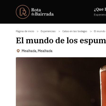
¿Que 
Experien
Página de inicio
Experiencias
Catas en las bodegas
El mundo 
El mundo de los espum
Mealhada, Mealhada