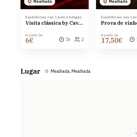
Mealhada
Mealhada
Experiências nas Caves e Adegas
Experiências nas Ca
Visita clássica by Caves Messias
A partir de
A partir de
6€
17,50€
1h
2
Lugar
Mealhada, Mealhada