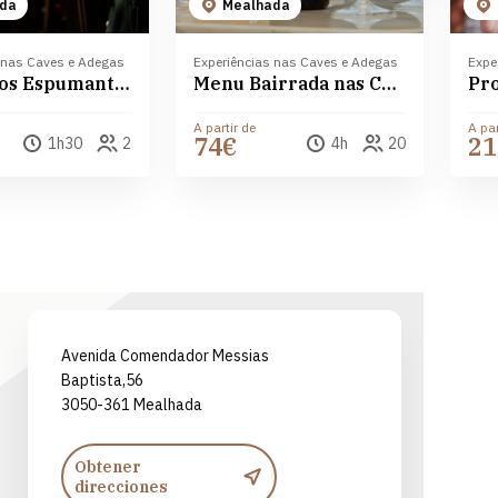
da
Mealhada
 nas Caves e Adegas
Experiências nas Caves e Adegas
Expe
Mundo dos Espumantes Messias
Menu Bairrada nas Caves Messias
A partir de
A par
74€
21
1h30
2
4h
20
Leaflet
| ©
OpenStreetMap
contributors ©
CARTO
Avenida Comendador Messias
Baptista,56
3050-361 Mealhada
Obtener
direcciones