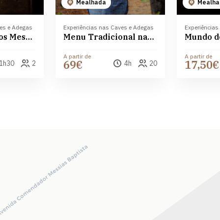
Mealhada
Mealha
ves e Adegas
Experiências nas Caves e Adegas
Experiências
Prova de vinhos Messias Bairrada
Menu Tradicional nas Caves Messias
A partir de
A partir de
69€
17,50€
1h30
2
4h
20