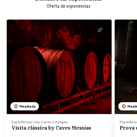
Oferta de experiencias
Mealhada
Meal
Experiências nas Caves e Adegas
Experiênc
Visita clássica by Caves Messias
Prova 