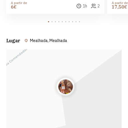
A partir de
A partir de
1h
2
6€
17,50€
Lugar
Mealhada, Mealhada
Leaflet
| ©
OpenStreetMap
contributors ©
CARTO