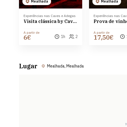
Mealhada
Mealhada
Experiências nas Caves e Adegas
Experiências nas Ca
Visita clássica by Caves Messias
A partir de
A partir de
6€
17,50€
1h
2
Lugar
Mealhada, Mealhada