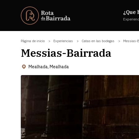
¿Que 
Experien
Página de inicio
Experiencias
Catas en las bodegas
Messias-B
Messias-Bairrada
Mealhada, Mealhada