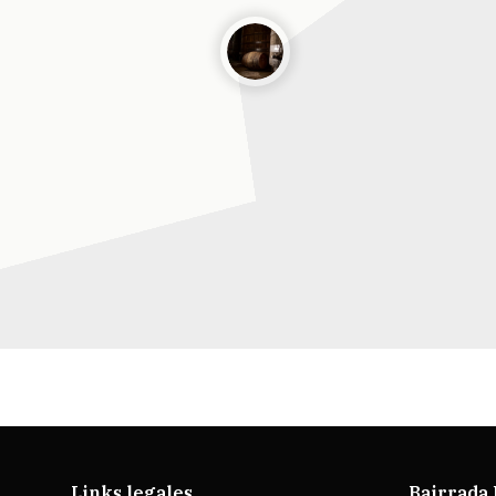
Links legales
Bairrada