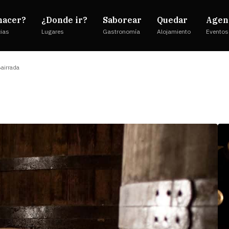
hacer?
¿Donde ir?
Saborear
Quedar
Agen
cias
Lugares
Gastronomía
Alojamiento
Eventos
airrada