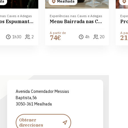
da
Mealhada
 nas Caves e Adegas
Experiências nas Caves e Adegas
Expe
Mundo dos Espumantes Messias
Menu Bairrada nas Caves Messias
A partir de
A par
74€
21
1h30
2
4h
20
Leaflet
| ©
OpenStreetMap
contributors ©
CARTO
Avenida Comendador Messias
Baptista,56
3050-361 Mealhada
Obtener
direcciones