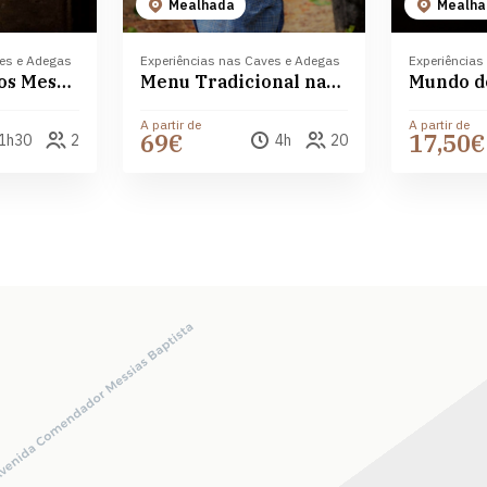
Mealhada
Mealha
ves e Adegas
Experiências nas Caves e Adegas
Experiências
Prova de vinhos Messias Bairrada
Menu Tradicional nas Caves Messias
A partir de
A partir de
69€
17,50€
1h30
2
4h
20