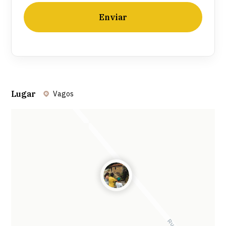
Enviar
Lugar
Vagos
Leaflet
| ©
OpenStreetMap
contributors ©
CARTO