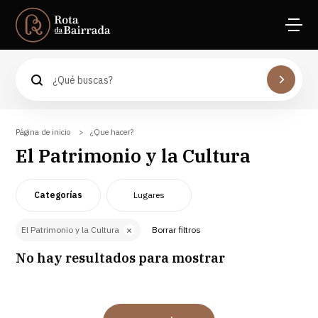
Águeda
Experiencias de la Rota
Anadia
Experiencias en el viñedo
Aveiro
Página de inicio
Catas en las bodegas
Cantanhede
¿Que hacer?
El Patrimonio y la Cultura
La Naturaleza
Coimbra
Las actividades
Mealhada
Categorías
Lugares
El Patrimonio y la Cultura
Oliveira do Bairro
El Patrimonio y la Cultura
Borrar filtros
Espacios Naturales
Vagos
No hay resultados para mostrar