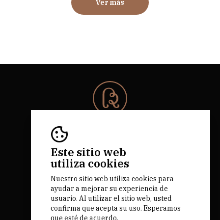
Ver más
© 2026 Rota da Bairrada
Todos los derechos reservados.
RNAAT 684/2019.
Este sitio web
by M&ADigital
utiliza cookies
Nuestro sitio web utiliza cookies para
ayudar a mejorar su experiencia de
usuario. Al utilizar el sitio web, usted
confirma que acepta su uso. Esperamos
que esté de acuerdo.