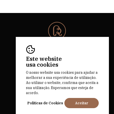
© 2026 Rota da Bairrada
Todos os direitos reservados.
RNAAT 684/2019.
Este website
by M&ADigital
usa cookies
O nosso website usa cookies para ajudar a
melhorar a sua experiência de utilização.
Ao utilizar o website, confirma que aceita a
sua utilização. Esperamos que esteja de
acordo.
Financiado por
Políticas de Cookies
Aceitar