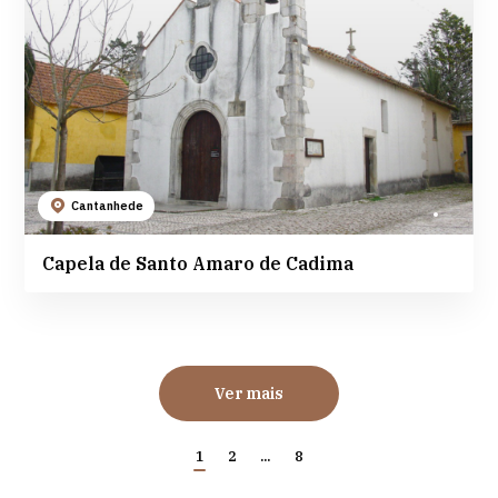
Cantanhede
Capela de Santo Amaro de Cadima
Ver mais
1
2
...
8