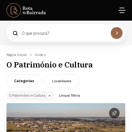
Águeda
Experiências na Natureza
Anadia
Outras experiências
Aveiro
Página Inicial
As Caves e Adegas
Cantanhede
Onde ir
O Património e Cultura
O Património e Cultura
Coimbra
Espaços Naturais
Mealhada
Categorias
Localidades
As Praias
Oliveira do Bairro
O Património e Cultura
Limpar filtros
Espaços Desportivos
Vagos