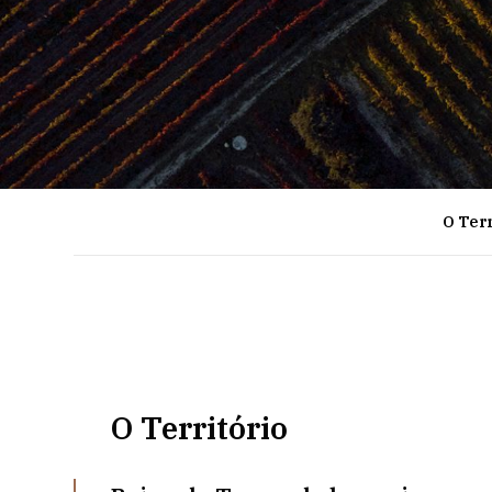
O Terr
O Território