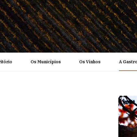
itório
Os Municípios
Os Vinhos
A Gastr