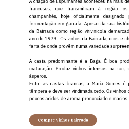
A criação de Espumantes aconteceu há mais de
franceses, que transmitiram à região o
champanhês, hoje oficialmente designado
fermentação em garrafa. Apesar da sua histór
da Bairrada como região vitivinícola demarca
ano de 1979. Os vinhos da Bairrada, ricos e ch
farta de onde provêm numa variedade surpreen
A casta predominante é a Baga. É boa prod
maturação. Produz vinhos intensos na cor, 
ásperos.
Entre as castas brancas, a Maria Gomes é p
têmpera e deve ser vindimada cedo. Os vinhos 
poucos ácidos, de aroma pronunciado e macios 
Compre Vinhos Bairrada