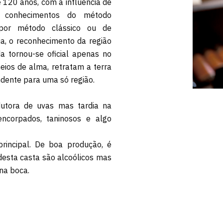
 120 anos, com a influência de
s conhecimentos do método
 por método clássico ou de
ia, o reconhecimento da região
da tornou-se oficial apenas no
eios de alma, retratam a terra
dente para uma só região.
utora de uvas mas tardia na
encorpados, taninosos e algo
rincipal. De boa produção, é
desta casta são alcoólicos mas
na boca.