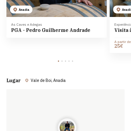
Anadia
Anad
As Caves e Adegas
Experiênc
PGA - Pedro Guilherme Andrade
A partir de
25€
Lugar
Vale de Boi, Anadia
Leaflet
| ©
OpenStreetMap
contributors ©
CARTO