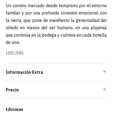
Un camino marcado desde temprano por el entorno
familiar y por una profunda conexión emocional con
la tierra, que pone de manifiesto la generosidad del
viñedo en manos del ser humano, en una alquimia
que continúa en la bodega y culmina en cada botella
de vino.
Leer más
Al reservar esta experiencia, podrá disfrutar de un
almuerzo o cena maridada en el columpio del
viñedo, con vistas panorámicas a la región de
Información Extra
Bairrada.
Incluye: entrantes, almuerzo/cena (cochinillo asado,
Precio
chanfana, rojões), postres variados, vinos PGA, agua
y café
Idiomas
*Mínimo/Máximo de participantes: 8–16 personas