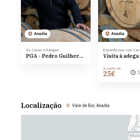
Anadia
Anadia
As Caves e Adegas
Experiências nas Ca
PGA - Pedro Guilherme Andrade
A partir de
25€
1
Localização
Vale de Boi, Anadia