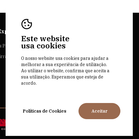
Explorer
Sites Bairrada
Este website
usa cookies
s Personalizadas
Bairrada.pt
irrada
Loja bairrada
O nosso website usa cookies para ajudar a
melhorar a sua experiência de utilização.
CVR Bairrada
Ao utilizar o website, confirma que aceita a
sua utilização. Esperamos que esteja de
acordo.
Políticas de Cookies
Aceitar
by M&ADigital