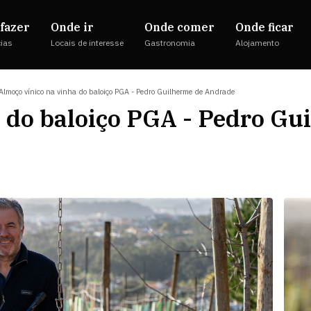
fazer
Onde ir
Onde comer
Onde ficar
cias
Locais de interesse
Gastronomia
Alojamento
Almoço vínico na vinha do baloiço PGA - Pedro Guilherme de Andrade
 do baloiço PGA - Pedro Gu