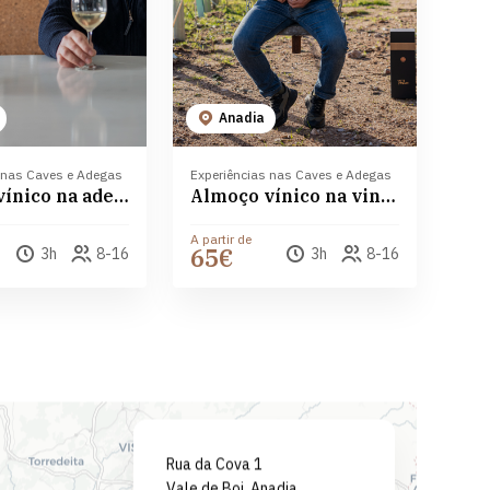
Anadia
 nas Caves e Adegas
Experiências nas Caves e Adegas
Almoço vínico na adega PGA - Pedro Guilherme de Andrade
Almoço vínico na vinha do baloiço PGA - Pedro Guilherme de Andrade
A partir de
65€
3h
8-16
3h
8-16
Leaflet
| ©
OpenStreetMap
contributors ©
CARTO
Rua da Cova 1
Vale de Boi, Anadia