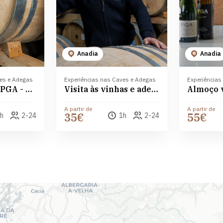
Anadia
Anadia
ves e Adegas
Experiências nas Caves e Adegas
Experiências
Visita à adega PGA - Pedro Guilherme de Andrade
Visita às vinhas e adega PGA - Pedro Guilherme de Andrade
A partir de
A partir de
35€
55€
h
2-24
1h
2-24