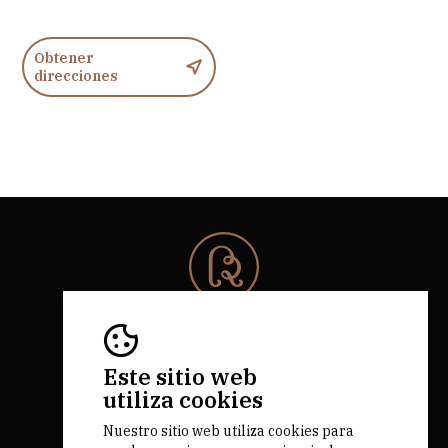
Obtener
direcciones
© 2026 Rota da Bairrada
Todos los derechos reservados.
RNAAT 684/2019.
Este sitio web
by M&ADigital
utiliza cookies
Nuestro sitio web utiliza cookies para