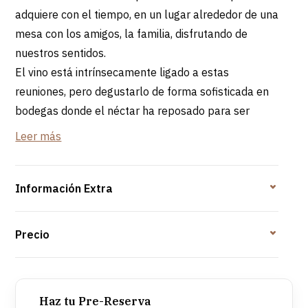
adquiere con el tiempo, en un lugar alrededor de una
mesa con los amigos, la familia, disfrutando de
nuestros sentidos.
El vino está intrínsecamente ligado a estas
reuniones, pero degustarlo de forma sofisticada en
bodegas donde el néctar ha reposado para ser
servido y disfrutado será sin duda memorable.
Leer más
Son, por excelencia, lugares ideales para degustar
platos regionales y saborear los vinos de Aliança,
espacios únicos y acogedores, dignos de los mejores
Información Extra
almuerzos y cenas.
Precio
Bairrada Menú Tradicional: Incluye aperitivo,
entrante, plato caliente y postre
Haz tu Pre-Reserva
Duración del programa: 5h