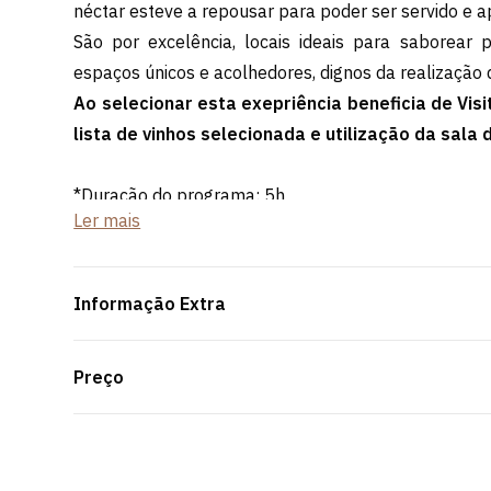
néctar esteve a repousar para poder ser servido e 
São por excelência, locais ideais para saborear p
espaços únicos e acolhedores, dignos da realização
Ao selecionar esta exepriência beneficia de Vi
lista de vinhos selecionada e utilização da sala
*Duração do programa: 5h
Ler mais
**Mínimo/Máximo de participantes: 20-300 pessoa
Informação Extra
Preço