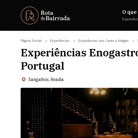
O que 
Experiên
Página Inicial
Experiências
Experiências nas Caves e Adegas
Experiências Enogastr
Portugal
Sangalhos, Anadia