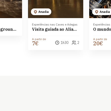
Anadia
Anadia
Experiências nas Caves e Adegas
Experiências
Aliança Underground Museum
Visita guiada ao Aliança Underground Museum
A partir de
A partir de
7€
20€
1h30
2