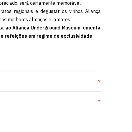
apreciado, será certamente memorável.
ratos regionais e degustar os vinhos Aliança,
 dos melhores almoços e jantares.
sita ao Aliança Underground Museum, ementa,
 de refeições em regime de exclusividade
s