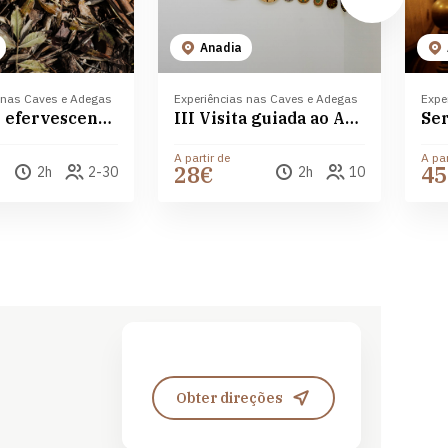
Anadia
 nas Caves e Adegas
Experiências nas Caves e Adegas
Expe
O mundo efervescente do espumante - Aliança Vinhos de Portugal
III Visita guiada ao Aliança Underground Museum
A partir de
A par
28€
45
2h
2-30
2h
10
Leaflet
| ©
OpenStreetMap
contributors ©
CARTO
Obter direções