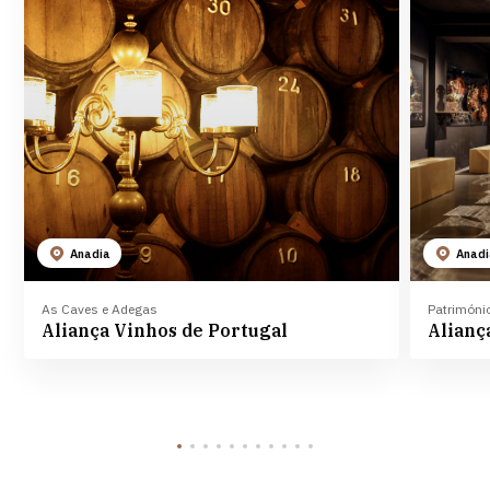
Anadia
Anad
As Caves e Adegas
Património
Aliança Vinhos de Portugal
Alian