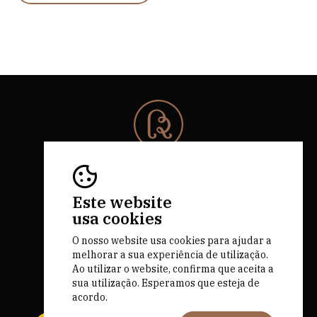
© 2026 Rota da Bairrada
Todos os direitos reservados.
RNAAT 684/2019.
Este website
by M&ADigital
usa cookies
O nosso website usa cookies para ajudar a
melhorar a sua experiência de utilização.
Ao utilizar o website, confirma que aceita a
sua utilização. Esperamos que esteja de
acordo.
Financiado por