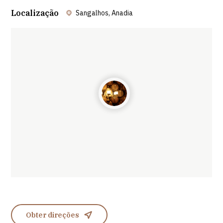
Localização
Sangalhos, Anadia
Leaflet
| ©
OpenStreetMap
contributors ©
CARTO
Obter direções