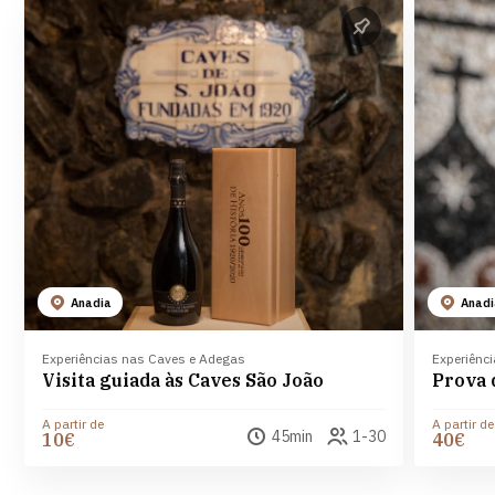
Anadia
Anad
Experiências nas Caves e Adegas
Experiênc
Visita guiada às Caves São João
A partir de
A partir de
45min
1-30
10€
40€