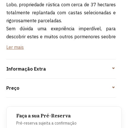
Lobo, propriedade rústica com cerca de 37 hectares
totalmente replantada com castas selecionadas e
rigorosamente parceladas.
Sem dúvida uma exepriência imperdível, para
descobrir estes e muitos outros pormenores seobre
a região, as caves e os seus vinhos.
Ler mais
Ao reservar esta experiência, pode desfrutar de uma
visita guiada às Caves São João com prova de
Informação Extra
vinhos clássicos (opção 1):
Espumante Rosé Bruto São João
Preço
Vinho Branco São João Lote Especial
Vinho Tinto São João Lote Especial
Faça a sua Pré-Reserva
Pré-reserva sujeita a confirmação