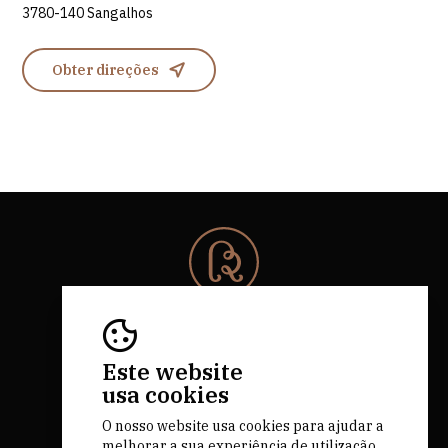
3780-140 Sangalhos
Obter direções
© 2026 Rota da Bairrada
Todos os direitos reservados.
RNAAT 684/2019.
Este website
by M&ADigital
usa cookies
O nosso website usa cookies para ajudar a
melhorar a sua experiência de utilização.