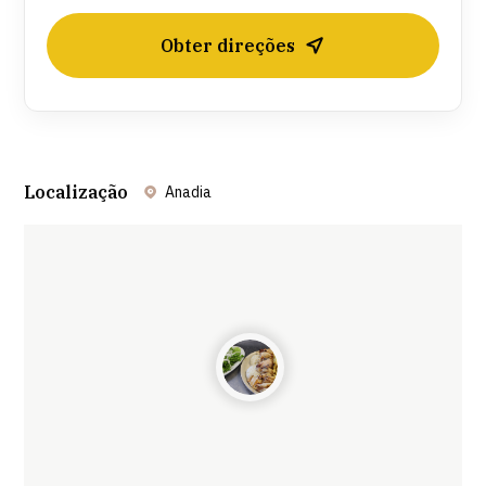
Obter direções
Localização
Anadia
Leaflet
| ©
OpenStreetMap
contributors ©
CARTO