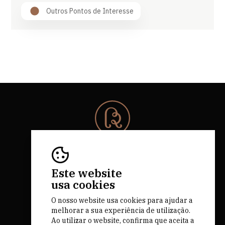
Outros Pontos de Interesse
© 2026 Rota da Bairrada
Todos os direitos reservados.
RNAAT 684/2019.
Este website
by M&ADigital
usa cookies
O nosso website usa cookies para ajudar a
melhorar a sua experiência de utilização.
Ao utilizar o website, confirma que aceita a