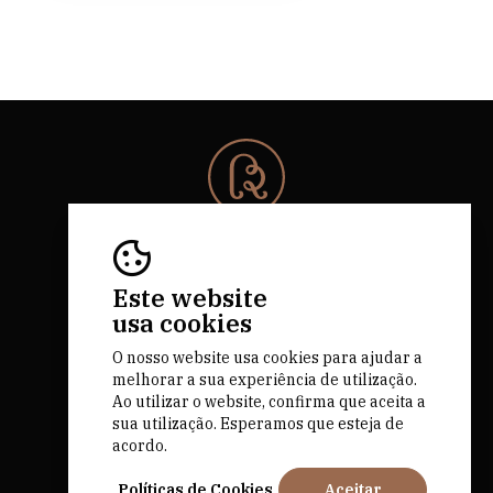
© 2026 Rota da Bairrada
Todos os direitos reservados.
RNAAT 684/2019.
Este website
by M&ADigital
usa cookies
O nosso website usa cookies para ajudar a
melhorar a sua experiência de utilização.
Ao utilizar o website, confirma que aceita a
sua utilização. Esperamos que esteja de
acordo.
Financiado por
Políticas de Cookies
Aceitar