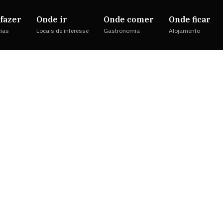
fazer
Onde ir
Onde comer
Onde ficar
cias
Locais de interesse
Gastronomia
Alojamento