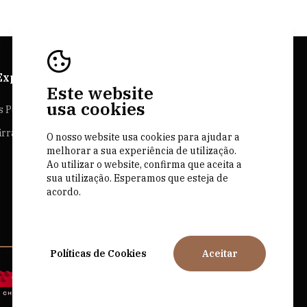
Explorer
Sites Bairrada
Este website
usa cookies
s Personalizadas
Bairrada.pt
irrada
O nosso website usa cookies para ajudar a
Loja bairrada
melhorar a sua experiência de utilização.
CVR Bairrada
Ao utilizar o website, confirma que aceita a
sua utilização. Esperamos que esteja de
acordo.
Políticas de Cookies
Aceitar
by M&ADigital