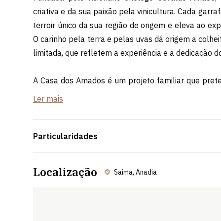
criativa e da sua paixão pela vinicultura. Cada garr
terroir único da sua região de origem e eleva ao ex
O carinho pela terra e pelas uvas dá origem a colhe
limitada, que refletem a experiência e a dedicação
A Casa dos Amados é um projeto familiar que prete
dos vinhos nacionais – mais do que uma bebida,
Ler mais
sensorial, uma celebração dos melhores momentos d
Particularidades
Localização
Saima, Anadia