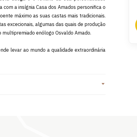
afa com a insígnia Casa dos Amados personifica o
poente máximo as suas castas mais tradicionais.
itas excecionais, algumas das quais de produção
 do multipremiado enólogo Osvaldo Amado.
nde levar ao mundo a qualidade extraordinária
 os seus vinhos constituem uma experiência
a vida.