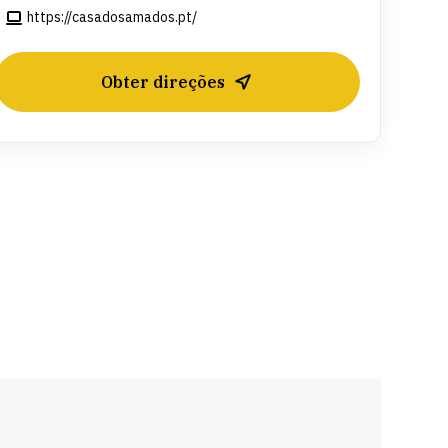
https://casadosamados.pt/
Obter direções
Leaflet
| ©
OpenStreetMap
contributors ©
CARTO