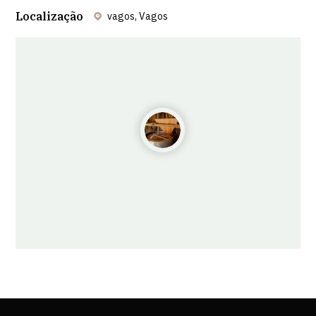
Localização
vagos, Vagos
Leaflet
| ©
OpenStreetMap
contributors ©
CARTO