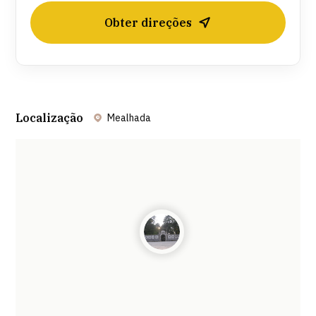
Obter direções
Localização
Mealhada
Leaflet
| ©
OpenStreetMap
contributors ©
CARTO