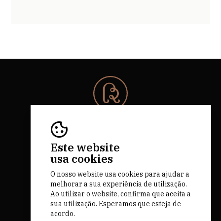
© 2026 Rota da Bairrada
Todos os direitos reservados.
RNAAT 684/2019.
Este website
by M&ADigital
usa cookies
O nosso website usa cookies para ajudar a
melhorar a sua experiência de utilização.
Ao utilizar o website, confirma que aceita a
sua utilização. Esperamos que esteja de
acordo.
Financiado por