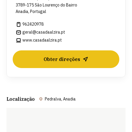
3789-175 São Lourenço do Bairro
Anadia, Portugal
962420978
geral@casadaalzira.pt
www.casadaalzira.pt
Obter direções
Localização
Pedralva, Anadia
Leaflet
| ©
OpenStreetMap
contributors ©
CARTO